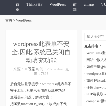
ThinkPHP
WordPress
uniapp
V
首
前
页
端
首页
> WordPress
wordpress此表单不安
点击排名：
全,因此,系统已关闭自
动填充功能
· 网站中嵌
· 如何申请@ho
来源：
TP课堂
时间：2023-04-26 点
击：7896
· 如何解压sql
后台无法登录提示：wordpress此表单不
· 使用phpwor
安全,因此,系统已关闭自动填充功能
· PHP端获取h
查看是ssl问题，解决方案：
把函数function is_ssl() ；改成如下代