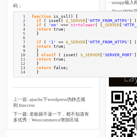
· uniapp输入
码；
· ThinkPHP
1
function
is_ssl() {
2
if
( isset(
$_SERVER
[
'HTTP_FROM_HTTPS'
] )
3
if
(
'on'
===
strtolower
(
$_SERVER
[
'HTTP_
4
return
true;
5
}
6
7
if
(
'1'
==
$_SERVER
[
'HTTP_FROM_HTTPS'
] )
8
return
true;
9
}
10
}
elseif
( isset(
$_SERVER
[
'SERVER_PORT'
11
return
true;
12
}
13
return
false;
14
}
上一篇:
​apache下wordpress伪静态规
则.htaccess
下一篇:
老板娘不逼一下，都不知道有
多优秀：Woocommerce增加区域