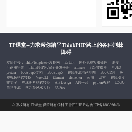
TP课堂--力求帮你踏平ThinkPHP路上的各种荆棘
障碍
友情链接：
ThinkTemplate开发指南
ESLint
国外免费客服插件
渐变
可商用字体
ThinkPHP6.0完全开发手册
animate
PDF转换器
VUE3
prettier
bootstrap5文档
Bootstrap5
在线生成网站地图
BootCDN
免
费视频格式转换
Vue CLI
Element
elementor
蓝湖
以方
在线图片
转文字
在线图片格式转换
Ant Design
API平台
python教程
LOGO
自动生成
李九燚风水大师
华纳云
© 版权所有
TP课堂
保留所有权利
王雪芹PHP B站
鲁ICP备18038664号