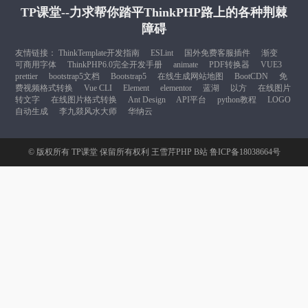
TP课堂--力求帮你踏平ThinkPHP路上的各种荆棘
障碍
友情链接：
ThinkTemplate开发指南
ESLint
国外免费客服插件
渐变
可商用字体
ThinkPHP6.0完全开发手册
animate
PDF转换器
VUE3
prettier
bootstrap5文档
Bootstrap5
在线生成网站地图
BootCDN
免
费视频格式转换
Vue CLI
Element
elementor
蓝湖
以方
在线图片
转文字
在线图片格式转换
Ant Design
API平台
python教程
LOGO
自动生成
李九燚风水大师
华纳云
© 版权所有
TP课堂
保留所有权利
王雪芹PHP B站
鲁ICP备18038664号