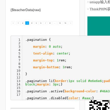
· uniapp输入
· ThinkPHP
{$teacherData|raw}
1
.pagination {
2
3
margin
:
0
auto
;
4
5
text-align
:
center
;
6
7
margin-top
:
1
rem;
8
9
margin-bottom
:
3
rem;
10
11
}
12
13
.pagination li{
border
:
1px
solid
#e6e6e6
;
pad
14
block
;
margin
:
3px
;}
15
16
.pagination .active{
background-color
:
#46A3
17
.pagination .disabled{
color
:
#aaa
;}