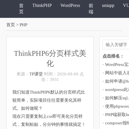
ThinkPHP
WordPress
uniapp
V
首
前
页
端
首页
> PHP
ThinkPHP6分页样式美
点击排名：
化
· 网站中嵌
来源：
TP课堂
时间：2020-09-09 点
击：3931
· 如何申请@ho
我们知道ThinkPHP6默认的分页样式比
· 如何解压sql
较简单，实际项目往往需要美化其样
· 使用phpwor
式。如何做呢？
· PHP端获取h
现在只需要复制上css即可美化分页样
式，复制粘贴，分分钟的事情就搞定！